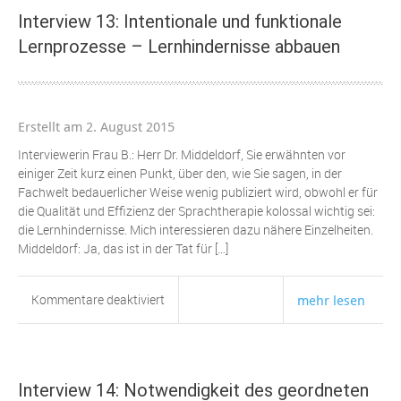
geordnete
Interview 13: Intentionale und funktionale
Üben
Lernprozesse – Lernhindernisse abbauen
Erstellt am 2. August 2015
Interviewerin Frau B.: Herr Dr. Middeldorf, Sie erwähnten vor
einiger Zeit kurz einen Punkt, über den, wie Sie sagen, in der
Fachwelt bedauerlicher Weise wenig publiziert wird, obwohl er für
die Qualität und Effizienz der Sprachtherapie kolossal wichtig sei:
die Lernhindernisse. Mich interessieren dazu nähere Einzelheiten.
Middeldorf: Ja, das ist in der Tat für […]
für
Kommentare deaktiviert
mehr lesen
Interview
13:
Intentionale
und
Interview 14: Notwendigkeit des geordneten
funktionale