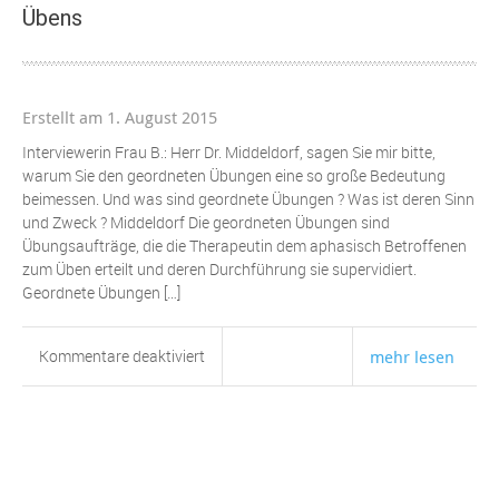
Übens
Lernprozesse
–
Lernhindernisse
abbauen
Erstellt am 1. August 2015
Interviewerin Frau B.: Herr Dr. Middeldorf, sagen Sie mir bitte,
warum Sie den geordneten Übungen eine so große Bedeutung
beimessen. Und was sind geordnete Übungen ? Was ist deren Sinn
und Zweck ? Middeldorf Die geordneten Übungen sind
Übungsaufträge, die die Therapeutin dem aphasisch Betroffenen
zum Üben erteilt und deren Durchführung sie supervidiert.
Geordnete Übungen […]
für
Kommentare deaktiviert
mehr lesen
Interview
14:
Notwendigkeit
des
geordneten