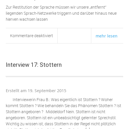
Weg
Zur Restitution der Sprache müssen wir unsere „entfernt“
aus
liegenden Sprach-Netzwerke triggern und darüber hinaus neue
der
Nerven wachsen lassen
Misere
für
Kommentare deaktiviert
mehr lesen
Effektives
Restituieren
des
Sprechens
Interview 17: Stottern
bei
Aphasie
Erstellt am 19. September 2015
Interviewerin Frau B.: Was eigentlich ist Stottern ? Woher
kommt Stottern ? Wie behandeln Sie das Phänomen Stottern ? Ist
Stottern angeboren ? Middeldorf Nein. Stottern ist nicht
angeboren. Stottern ist ein unbeabsichtigt gelernter Sprechstil.
Wichtig zu wissen ist, dass Stottern in der Regel nicht plötzlich