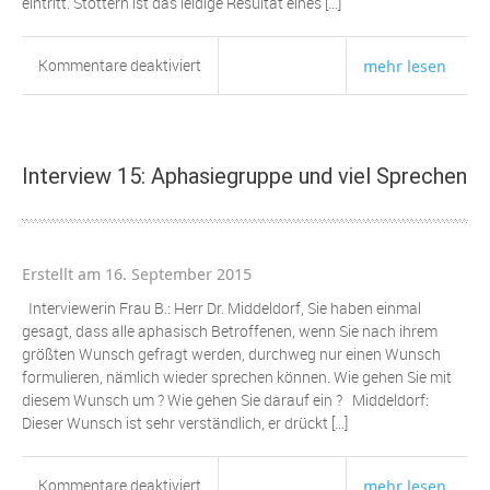
eintritt. Stottern ist das leidige Resultat eines […]
für
Kommentare deaktiviert
mehr lesen
Interview
17:
Stottern
Interview 15: Aphasiegruppe und viel Sprechen
Erstellt am 16. September 2015
Interviewerin Frau B.: Herr Dr. Middeldorf, Sie haben einmal
gesagt, dass alle aphasisch Betroffenen, wenn Sie nach ihrem
größten Wunsch gefragt werden, durchweg nur einen Wunsch
formulieren, nämlich wieder sprechen können. Wie gehen Sie mit
diesem Wunsch um ? Wie gehen Sie darauf ein ? Middeldorf:
Dieser Wunsch ist sehr verständlich, er drückt […]
für
Kommentare deaktiviert
mehr lesen