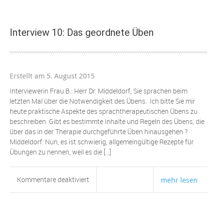
1:
Einleitung
und
Interview 10: Das geordnete Üben
ENTSTEHUNG
der
IDEE
vom
Erstellt am 5. August 2015
Zentrum
für
Interviewerin Frau B.: Herr Dr. Middeldorf, Sie sprachen beim
Intensive
letzten Mal über die Notwendigkeit des Übens. Ich bitte Sie mir
Sprachtherapie
heute praktische Aspekte des sprachtherapeutischen Übens zu
beschreiben. Gibt es bestimmte Inhalte und Regeln des Übens, die
über das in der Therapie durchgeführte Üben hinausgehen ?
Middeldorf: Nun, es ist schwierig, allgemeingültige Rezepte für
Übungen zu nennen, weil es die […]
für
Kommentare deaktiviert
mehr lesen
Interview
10:
Das