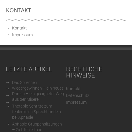
KONTAKT
Kontakt
Impressum
LETZTE ARTIKEL
RECHTLICHE
HINWEISE
Das Sprechen
wiedergewinnen – ein neues
Kontakt
Prinzip – ein geeigneter Weg
Datenschutz
aus der Misere
Impressum
Therapie-Schritte zum
fehlerfreien Sprechhandeln
bei Aphasie
Aphasie-Gruppensitzungen
– Ziel: fehlerfreie