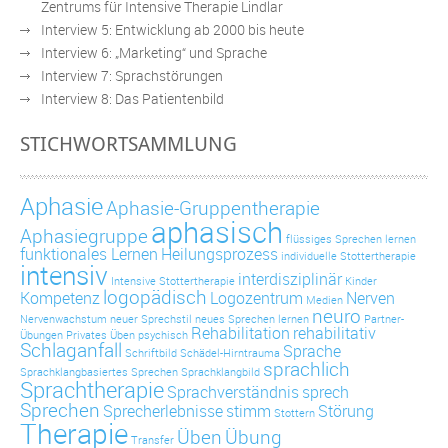
Zentrums für Intensive Therapie Lindlar
Interview 5: Entwicklung ab 2000 bis heute
Interview 6: „Marketing“ und Sprache
Interview 7: Sprachstörungen
Interview 8: Das Patientenbild
STICHWORTSAMMLUNG
Aphasie
Aphasie-Gruppentherapie
aphasisch
Aphasiegruppe
flüssiges Sprechen lernen
funktionales Lernen
Heilungsprozess
individuelle Stottertherapie
intensiv
interdisziplinär
Intensive Stottertherapie
Kinder
logopädisch
Kompetenz
Logozentrum
Nerven
Medien
neuro
Nervenwachstum
neuer Sprechstil
neues Sprechen lernen
Partner-
Rehabilitation
rehabilitativ
Übungen
Privates Üben
psychisch
Schlaganfall
Sprache
Schriftbild
Schädel-Hirntrauma
sprachlich
Sprachklangbasiertes Sprechen
Sprachklangbild
Sprachtherapie
Sprachverständnis
sprech
Sprechen
Sprecherlebnisse
stimm
Störung
Stottern
Therapie
Üben
Übung
Transfer