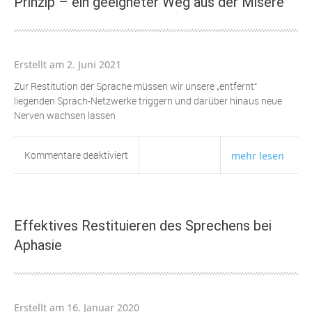
Prinzip – ein geeigneter Weg aus der Misere
Erstellt am 2. Juni 2021
Zur Restitution der Sprache müssen wir unsere „entfernt“
liegenden Sprach-Netzwerke triggern und darüber hinaus neue
Nerven wachsen lassen
für
Kommentare deaktiviert
mehr lesen
Das
Sprechen
wiedergewinnen
–
Effektives Restituieren des Sprechens bei
ein
Aphasie
neues
Prinzip
–
ein
Erstellt am 16. Januar 2020
geeigneter