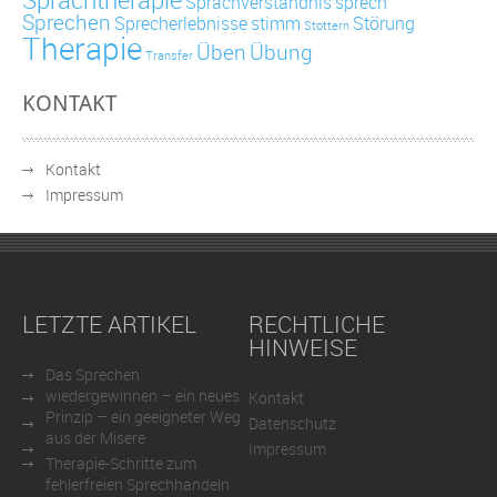
Sprachverständnis
sprech
Sprechen
Sprecherlebnisse
stimm
Störung
Stottern
Therapie
Üben
Übung
Transfer
KONTAKT
Kontakt
Impressum
LETZTE ARTIKEL
RECHTLICHE
HINWEISE
Das Sprechen
wiedergewinnen – ein neues
Kontakt
Prinzip – ein geeigneter Weg
Datenschutz
aus der Misere
Impressum
Therapie-Schritte zum
fehlerfreien Sprechhandeln