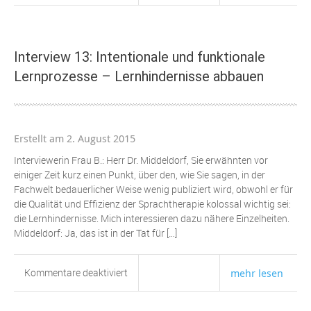
Interview
10:
Das
geordnete
Interview 13: Intentionale und funktionale
Üben
Lernprozesse – Lernhindernisse abbauen
Erstellt am 2. August 2015
Interviewerin Frau B.: Herr Dr. Middeldorf, Sie erwähnten vor
einiger Zeit kurz einen Punkt, über den, wie Sie sagen, in der
Fachwelt bedauerlicher Weise wenig publiziert wird, obwohl er für
die Qualität und Effizienz der Sprachtherapie kolossal wichtig sei:
die Lernhindernisse. Mich interessieren dazu nähere Einzelheiten.
Middeldorf: Ja, das ist in der Tat für […]
für
Kommentare deaktiviert
mehr lesen
Interview
13: