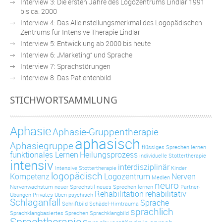
Interview 3: Die ersten Jahre des Logozentrums Lindlar 1991
bis ca. 2000
Interview 4: Das Alleinstellungsmerkmal des Logopädischen
Zentrums für Intensive Therapie Lindlar
Interview 5: Entwicklung ab 2000 bis heute
Interview 6: „Marketing“ und Sprache
Interview 7: Sprachstörungen
Interview 8: Das Patientenbild
STICHWORTSAMMLUNG
Aphasie
Aphasie-Gruppentherapie
aphasisch
Aphasiegruppe
flüssiges Sprechen lernen
funktionales Lernen
Heilungsprozess
individuelle Stottertherapie
intensiv
interdisziplinär
Intensive Stottertherapie
Kinder
logopädisch
Kompetenz
Logozentrum
Nerven
Medien
neuro
Nervenwachstum
neuer Sprechstil
neues Sprechen lernen
Partner-
Rehabilitation
rehabilitativ
Übungen
Privates Üben
psychisch
Schlaganfall
Sprache
Schriftbild
Schädel-Hirntrauma
sprachlich
Sprachklangbasiertes Sprechen
Sprachklangbild
Sprachtherapie