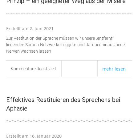
Prinzip – ein geeigneter Weg aus der Misere
Erstellt am 2. Juni 2021
Zur Restitution der Sprache müssen wir unsere „entfernt“
liegenden Sprach-Netzwerke triggern und darüber hinaus neue
Nerven wachsen lassen
für
Kommentare deaktiviert
mehr lesen
Das
Sprechen
wiedergewinnen
–
Effektives Restituieren des Sprechens bei
ein
Aphasie
neues
Prinzip
–
ein
Erstellt am 16. Januar 2020
geeigneter