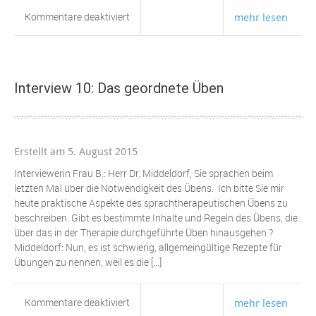
für
Kommentare deaktiviert
mehr lesen
Interview
9:
Sprachtherapeutisches
ÜBEN
Interview 10: Das geordnete Üben
ist
notwendig
!
Erstellt am 5. August 2015
Interviewerin Frau B.: Herr Dr. Middeldorf, Sie sprachen beim
letzten Mal über die Notwendigkeit des Übens. Ich bitte Sie mir
heute praktische Aspekte des sprachtherapeutischen Übens zu
beschreiben. Gibt es bestimmte Inhalte und Regeln des Übens, die
über das in der Therapie durchgeführte Üben hinausgehen ?
Middeldorf: Nun, es ist schwierig, allgemeingültige Rezepte für
Übungen zu nennen, weil es die […]
für
Kommentare deaktiviert
mehr lesen