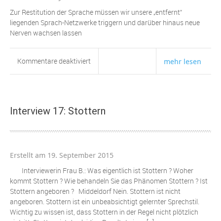
Weg
Zur Restitution der Sprache müssen wir unsere „entfernt“
aus
liegenden Sprach-Netzwerke triggern und darüber hinaus neue
der
Nerven wachsen lassen
Misere
für
Kommentare deaktiviert
mehr lesen
Effektives
Restituieren
des
Sprechens
Interview 17: Stottern
bei
Aphasie
Erstellt am 19. September 2015
Interviewerin Frau B.: Was eigentlich ist Stottern ? Woher
kommt Stottern ? Wie behandeln Sie das Phänomen Stottern ? Ist
Stottern angeboren ? Middeldorf Nein. Stottern ist nicht
angeboren. Stottern ist ein unbeabsichtigt gelernter Sprechstil.
Wichtig zu wissen ist, dass Stottern in der Regel nicht plötzlich