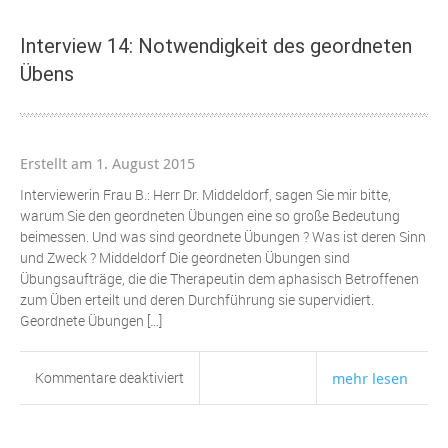
Intentionale
und
Interview 14: Notwendigkeit des geordneten
funktionale
Übens
Lernprozesse
–
Lernhindernisse
abbauen
Erstellt am 1. August 2015
Interviewerin Frau B.: Herr Dr. Middeldorf, sagen Sie mir bitte,
warum Sie den geordneten Übungen eine so große Bedeutung
beimessen. Und was sind geordnete Übungen ? Was ist deren Sinn
und Zweck ? Middeldorf Die geordneten Übungen sind
Übungsaufträge, die die Therapeutin dem aphasisch Betroffenen
zum Üben erteilt und deren Durchführung sie supervidiert.
Geordnete Übungen […]
für
Kommentare deaktiviert
mehr lesen
Interview
14:
Notwendigkeit