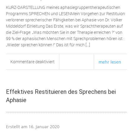
Weg
KURZ-DARSTELLUNG meines aphasiegruppentherapeutischen
aus
Programms SPRECHEN und LESENMein Vorgehen zur Restituion
der
verlorener sprecherischer Fähigkeiten bei Aphasie von Dr. Volker
Misere
Middeldorf Einleitung Das Erste, was wir Sprachtherapeuten auf
die Ziel-Frage: „Was möchten Sie in der Therapie erreichen ?“ von
99 % der aphasischen Menschen mit Sprechproblemen hören ist :
„Wieder sprechen können !“ Das ist für mich […]
für
Kommentare deaktiviert
mehr lesen
Therapie-
Schritte
zum
fehlerfreien
Effektives Restituieren des Sprechens bei
Sprechhandeln
Aphasie
bei
Aphasie
Erstellt am 16. Januar 2020