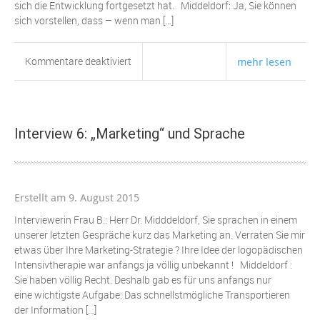
sich die Entwicklung fortgesetzt hat. Middeldorf: Ja, Sie können
sich vorstellen, dass – wenn man […]
für
Kommentare deaktiviert
mehr lesen
Interview
3:
Die
ersten
Interview 6: „Marketing“ und Sprache
Jahre
des
Logozentrums
Lindlar
Erstellt am 9. August 2015
1991
bis
Interviewerin Frau B.: Herr Dr. Midddeldorf, Sie sprachen in einem
ca.
unserer letzten Gespräche kurz das Marketing an. Verraten Sie mir
2000
etwas über Ihre Marketing-Strategie ? Ihre Idee der logopädischen
Intensivtherapie war anfangs ja völlig unbekannt ! Middeldorf :
Sie haben völlig Recht. Deshalb gab es für uns anfangs nur
eine wichtigste Aufgabe: Das schnellstmögliche Transportieren
der Information […]