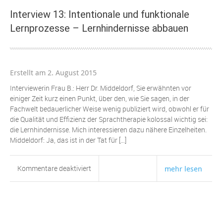
ohne
Interview 13: Intentionale und funktionale
WIRKUNG
Lernprozesse – Lernhindernisse abbauen
Erstellt am 2. August 2015
Interviewerin Frau B.: Herr Dr. Middeldorf, Sie erwähnten vor
einiger Zeit kurz einen Punkt, über den, wie Sie sagen, in der
Fachwelt bedauerlicher Weise wenig publiziert wird, obwohl er für
die Qualität und Effizienz der Sprachtherapie kolossal wichtig sei:
die Lernhindernisse. Mich interessieren dazu nähere Einzelheiten.
Middeldorf: Ja, das ist in der Tat für […]
für
Kommentare deaktiviert
mehr lesen
Interview
13:
Intentionale
und