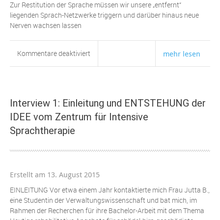
Zur Restitution der Sprache müssen wir unsere „entfernt“
liegenden Sprach-Netzwerke triggern und darüber hinaus neue
Nerven wachsen lassen
für
Kommentare deaktiviert
mehr lesen
Effektives
Restituieren
des
Sprechens
Interview 1: Einleitung und ENTSTEHUNG der
bei
IDEE vom Zentrum für Intensive
Aphasie
Sprachtherapie
Erstellt am 13. August 2015
EINLEITUNG Vor etwa einem Jahr kontaktierte mich Frau Jutta B.,
eine Studentin der Verwaltungswissenschaft und bat mich, im
Rahmen der Recherchen für ihre Bachelor-Arbeit mit dem Thema