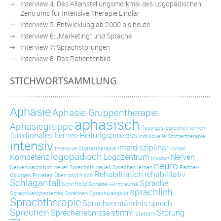
Interview 4: Das Alleinstellungsmerkmal des Logopädischen
Zentrums für Intensive Therapie Lindlar
Interview 5: Entwicklung ab 2000 bis heute
Interview 6: „Marketing“ und Sprache
Interview 7: Sprachstörungen
Interview 8: Das Patientenbild
STICHWORTSAMMLUNG
Aphasie
Aphasie-Gruppentherapie
aphasisch
Aphasiegruppe
flüssiges Sprechen lernen
funktionales Lernen
Heilungsprozess
individuelle Stottertherapie
intensiv
interdisziplinär
Intensive Stottertherapie
Kinder
logopädisch
Kompetenz
Logozentrum
Nerven
Medien
neuro
Nervenwachstum
neuer Sprechstil
neues Sprechen lernen
Partner-
Rehabilitation
rehabilitativ
Übungen
Privates Üben
psychisch
Schlaganfall
Sprache
Schriftbild
Schädel-Hirntrauma
sprachlich
Sprachklangbasiertes Sprechen
Sprachklangbild
Sprachtherapie
Sprachverständnis
sprech
Sprechen
Sprecherlebnisse
stimm
Störung
Stottern