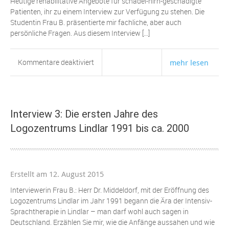
Heutige rehabilitative Angebote für schädel-hirn-geschädigte
Patienten, ihr zu einem Interview zur Verfügung zu stehen. Die
Studentin Frau B. präsentierte mir fachliche, aber auch
persönliche Fragen. Aus diesem Interview […]
für
Kommentare deaktiviert
mehr lesen
Interview
1:
Einleitung
und
Interview 3: Die ersten Jahre des
ENTSTEHUNG
Logozentrums Lindlar 1991 bis ca. 2000
der
IDEE
vom
Zentrum
Erstellt am 12. August 2015
für
Intensive
Interviewerin Frau B.: Herr Dr. Middeldorf, mit der Eröffnung des
Sprachtherapie
Logozentrums Lindlar im Jahr 1991 begann die Ära der Intensiv-
Sprachtherapie in Lindlar – man darf wohl auch sagen in
Deutschland. Erzählen Sie mir, wie die Anfänge aussahen und wie