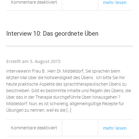
für
Kommentare deaktiviert
mehr lesen
Interview
9:
Sprachtherapeutisches
ÜBEN
Interview 10: Das geordnete Üben
ist
notwendig
!
Erstellt am 5. August 2015
Interviewerin Frau B.: Herr Dr. Middeldorf, Sie sprachen beim
letzten Mal über die Notwendigkeit des Übens. Ich bitte Sie mir
heute praktische Aspekte des sprachtherapeutischen Übens zu
beschreiben. Gibt es bestimmte Inhalte und Regeln des Übens, die
über das in der Therapie durchgeführte Üben hinausgehen ?
Middeldorf: Nun, es ist schwierig, allgemeingültige Rezepte für
Übungen zu nennen, weil es die […]
für
Kommentare deaktiviert
mehr lesen
Interview