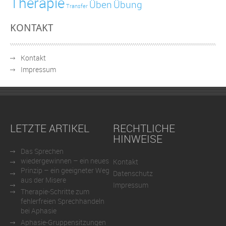
Therapie
Üben
Übung
Transfer
KONTAKT
Kontakt
Impressum
LETZTE ARTIKEL
RECHTLICHE
HINWEISE
Das Sprechen
wiedergewinnen – ein neues
Kontakt
Prinzip – ein geeigneter Weg
Datenschutz
aus der Misere
Impressum
Therapie-Schritte zum
fehlerfreien Sprechhandeln
bei Aphasie
Aphasie-Gruppensitzungen