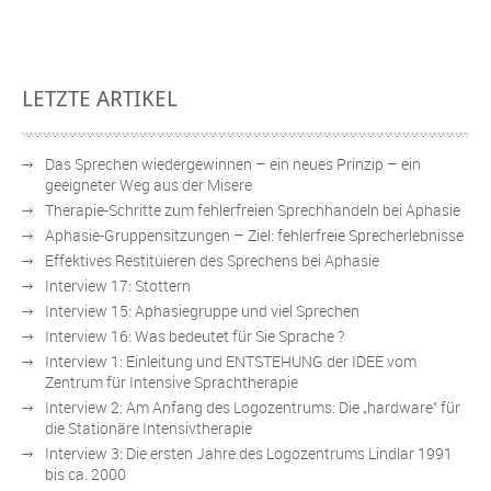
funktionale
Lernprozesse
–
Lernhindernisse
LETZTE ARTIKEL
abbauen
Das Sprechen wiedergewinnen – ein neues Prinzip – ein
geeigneter Weg aus der Misere
Therapie-Schritte zum fehlerfreien Sprechhandeln bei Aphasie
Aphasie-Gruppensitzungen – Ziel: fehlerfreie Sprecherlebnisse
Effektives Restituieren des Sprechens bei Aphasie
Interview 17: Stottern
Interview 15: Aphasiegruppe und viel Sprechen
Interview 16: Was bedeutet für Sie Sprache ?
Interview 1: Einleitung und ENTSTEHUNG der IDEE vom
Zentrum für Intensive Sprachtherapie
Interview 2: Am Anfang des Logozentrums: Die „hardware“ für
die Stationäre Intensivtherapie
Interview 3: Die ersten Jahre des Logozentrums Lindlar 1991
bis ca. 2000