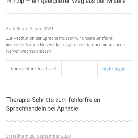
Prinzip – ein geeigneter Weg aus der Misere
Erstellt am 2. Juni 2021
Zur Restitution der Sprache müssen wir unsere „entfernt“
liegenden Sprach-Netzwerke triggern und darüber hinaus neue
Nerven wachsen lassen
für
Kommentare deaktiviert
mehr lesen
Das
Sprechen
wiedergewinnen
–
Therapie-Schritte zum fehlerfreien
ein
Sprechhandeln bei Aphasie
neues
Prinzip
–
ein
Erstellt am 28. September 2020
geeigneter