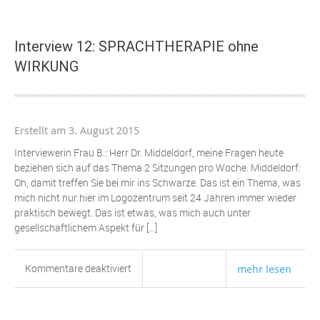
10:
Das
geordnete
Interview 12: SPRACHTHERAPIE ohne
Üben
WIRKUNG
Erstellt am 3. August 2015
Interviewerin Frau B.: Herr Dr. Middeldorf, meine Fragen heute
beziehen sich auf das Thema 2 Sitzungen pro Woche. Middeldorf:
Oh, damit treffen Sie bei mir ins Schwarze. Das ist ein Thema, was
mich nicht nur hier im Logozentrum seit 24 Jahren immer wieder
praktisch bewegt. Das ist etwas, was mich auch unter
gesellschaftlichem Aspekt für […]
für
Kommentare deaktiviert
mehr lesen
Interview
12:
SPRACHTHERAPIE