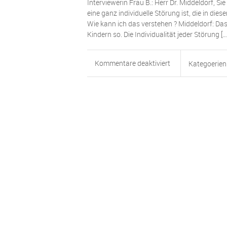
Interviewerin Frau B.: Herr Dr. Middeldorf, 
eine ganz individuelle Störung ist, die in d
Wie kann ich das verstehen ? Middeldorf: Das
Kindern so. Die Individualität jeder Störung […
für
Kommentare deaktiviert
Kategoerien
Interview
11:
Die
Individualität
des
neuronalen
Netzwerks
und
der
Sprachstörungen