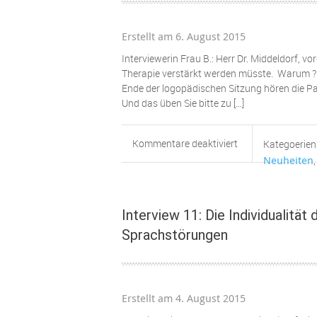
Erstellt am 6. August 2015
Interviewerin Frau B.: Herr Dr. Middeldorf, v
Therapie verstärkt werden müsste. Warum ? M
Ende der logopädischen Sitzung hören die Pa
Und das üben Sie bitte zu […]
für
Kommentare deaktiviert
Kategoerien
Interview
Neuheiten
9:
Sprachtherapeuti
ÜBEN
Interview 11: Die Individualitä
ist
Sprachstörungen
notwendig
!
Erstellt am 4. August 2015