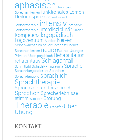
aphasisch
flüssiges
funktionales Lernen
Sprechen lernen
Heilungsprozess
individuelle
intensiv
Stottertherapie
Intensive
interdisziplinär
Stottertherapie
Kinder
logopädisch
Kompetenz
Logozentrum
Nerven
Medien
Nervenwachstum
neuer Sprechstil
neues
neuro
Sprechen lernen
Partner-Übungen
Rehabilitation
Privates Üben
psychisch
Schlaganfall
rehabilitativ
Sprache
Schriftbild
Schädel-Hirntrauma
Sprachklangbasiertes Sprechen
sprachlich
Sprachklangbild
Sprachtherapie
Sprachverständnis
sprech
Sprechen
Sprecherlebnisse
stimm
Störung
Stottern
Therapie
Üben
Transfer
Übung
KONTAKT